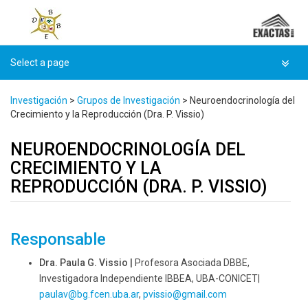
Skip
to
content
Investigación
>
Grupos de Investigación
>
Neuroendocrinología del
Crecimiento y la Reproducción (Dra. P. Vissio)
NEUROENDOCRINOLOGÍA DEL
CRECIMIENTO Y LA
REPRODUCCIÓN (DRA. P. VISSIO)
Responsable
Dra. Paula G. Vissio |
Profesora Asociada DBBE,
Investigadora Independiente IBBEA, UBA-CONICET
|
paulav@
bg.fcen.uba.ar
,
pvissio
@gmail.com