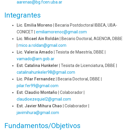
aarenas@
bg.fcen.uba.ar
Integrantes
Lic. Emilia Moreno
| Becaria Postdoctoral IBBEA, UBA-
CONICET |
emiliamorenoc@
gmail.com
Lic. Micael Ain Roldán
| Becario Doctoral, AGENCIA, DBBE
|
mico.a.roldan@
gmail.com
Lic. Valeria Amado
| Tesista de Maestría, DBBE |
vamado@
arn.gob.ar
Est. Catalina Hunkeler
| Tesista de Licenciatura, DBBE |
catalinahunkeler98@
gmail.com
Lic. Pilar Fernandez
| Becaria Doctoral, DBBE |
pilar.fer99@
gmail.com
Est. Claudio Montaño
| Colaborador |
claudioezequiel2@
gmail.com
Est. Javier Mihura Chao
| Colaborador |
javimihura@
gmail.com
Fundamentos/Objetivos