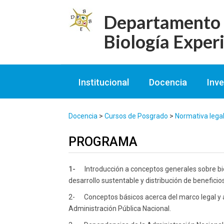
Skip
to
Departamento d
content
Biología Exper
Institucional
Docencia
Inve
Docencia
>
Cursos de Posgrado
>
Normativa legal 
PROGRAMA
1-
Introducción a conceptos generales sobre bi
desarrollo sustentable y distribución de beneficios
2-
Conceptos básicos acerca del marco legal y 
Administración Pública Nacional.