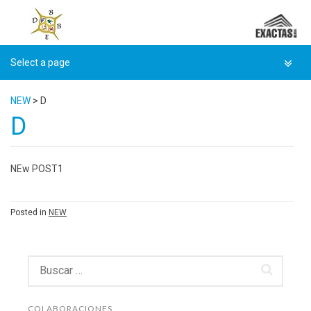
Skip
to
content
NEW
>
D
D
NEw POST1
Posted in
NEW
Buscar:
COLABORACIONES