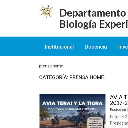
Skip
to
Departamento d
content
Biología Exper
Institucional
Docencia
Inve
prensa home
CATEGORÍA:
PRENSA HOME
AVIA T
2017-
Posted on
Entre el 2
Presidenc