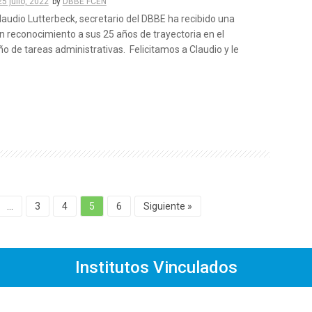
25 julio, 2022
by
DBBE FCEN
laudio Lutterbeck, secretario del DBBE ha recibido una
n reconocimiento a sus 25 años de trayectoria en el
 de tareas administrativas. Felicitamos a Claudio y le
…
3
4
5
6
Siguiente »
Institutos Vinculados