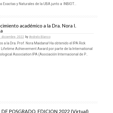
s Exactas y Naturales de la UBA junto a INBIOT...
imiento académico a la Dra. Nora I.
na
1 diciembre, 2022
by
Andrelo Blanco
os a la Dra. Prof. Nora Maidana! Ha obtenido el IPA Rick
 Lifetime Achievement Award por parte de la International
logical Association IPA (Asociación Internacional de P...
DE POSGRADO. EDICION 2022 (Virtual)