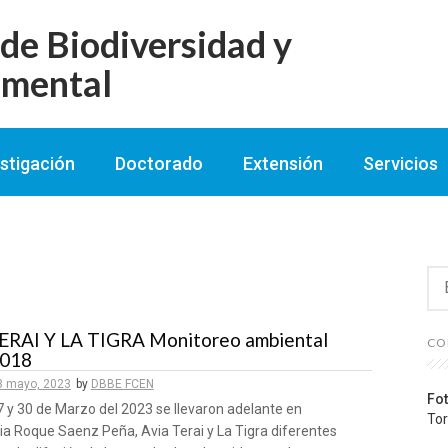
e Biodiversidad y
imental
stigación
Doctorado
Extensión
Servicios
Bu
ERAI Y LA TIGRA Monitoreo ambiental
CO
2018
3 mayo, 2023
by
DBBE FCEN
Fot
7 y 30 de Marzo del 2023 se llevaron adelante en
Tor
ia Roque Saenz Peña, Avia Terai y La Tigra diferentes