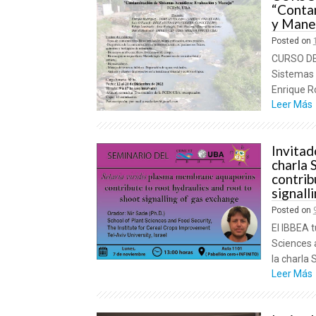
“Contam
y Mane
Posted on
CURSO DE 
Sistemas 
Enrique R
Leer Más
Invitad
charla 
contrib
signall
Posted on
El IBBEA t
Sciences a
la charla 
Leer Más