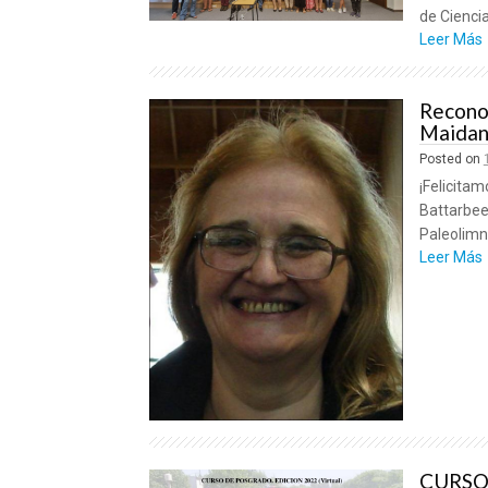
de Ciencia
Leer Más
Reconoc
Maida
Posted on
¡Felicitam
Battarbee
Paleolimno
Leer Más
CURSO 