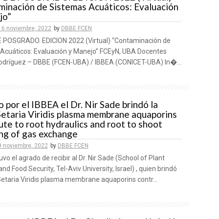
inación de Sistemas Acuáticos: Evaluación
jo”
16 noviembre, 2022
by
DBBE FCEN
POSGRADO. EDICION 2022 (Virtual) “Contaminación de
Acuáticos: Evaluación y Manejo” FCEyN, UBA Docentes
odríguez – DBBE (FCEN-UBA) / IBBEA (CONICET-UBA) In�...
o por el IBBEA el Dr. Nir Sade brindó la
Setaria Viridis plasma membrane aquaporins
ute to root hydraulics and root to shoot
ing of gas exchange
9 noviembre, 2022
by
DBBE FCEN
uvo el agrado de recibir al Dr. Nir Sade (School of Plant
nd Food Security, Tel-Aviv University, Israel) , quien brindó
Setaria Viridis plasma membrane aquaporins contr...