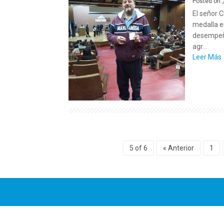
Posted on
El señor C
medalla e
desempeño
agr...
Leer Más
5 of 6
« Anterior
1