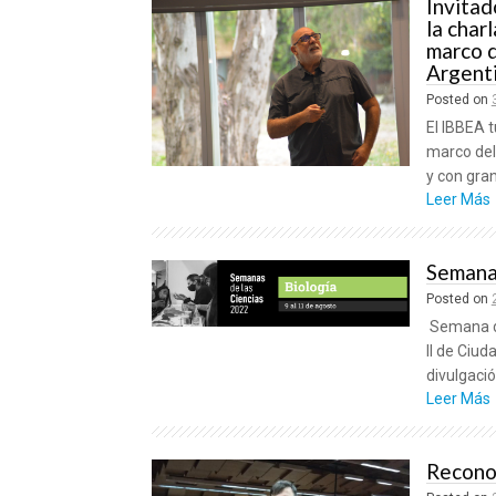
Invitad
la char
marco d
Argent
Posted on
El IBBEA t
marco del
y con gran
Leer Más
Semana 
Posted on
Semana de 
II de Ciud
divulgació
Leer Más
Reconoc